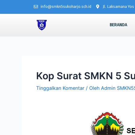
info@smkn5sukoharjo.sch.id
Jl. Laksamana Yos 
BERANDA
Kop Surat SMKN 5 Su
Tinggalkan Komentar
/ Oleh
Admin SMKN5