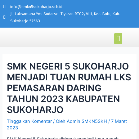
info@smkn5sukoharjo.sch.id
Jl. Laksamana Yos Sudarso, Tiyaran RT02/VIII, Kec. Bulu, Kab.
Sukoharjo 57563
PROGRAM KEAHLIAN
AKADEMI MIKROTIK
SMK NEGERI 5 SUKOHARJO
MENJADI TUAN RUMAH LKS
PEMASARAN DARING
TAHUN 2023 KABUPATEN
SUKOHARJO
Tinggalkan Komentar
/ Oleh
Admin SMKN5SKH
/
7 Maret
2023