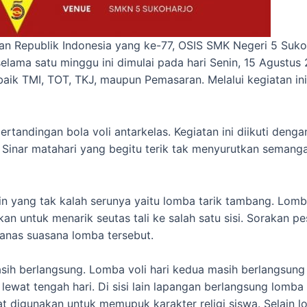
n Republik Indonesia yang ke-77, OSIS SMK Negeri 5 Suko
ama satu minggu ini dimulai pada hari Senin, 15 Agustus 20
an baik TMI, TOT, TKJ, maupun Pemasaran. Melalui kegiatan 
rtandingan bola voli antarkelas. Kegiatan ini diikuti den
 Sinar matahari yang begitu terik tak menyurutkan seman
lain yang tak kalah serunya yaitu lomba tarik tambang. Lo
 untuk menarik seutas tali ke salah satu sisi. Sorakan p
nas suasana lomba tersebut.
sih berlangsung. Lomba voli hari kedua masih berlangsung 
lewat tengah hari. Di sisi lain lapangan berlangsung lomb
t digunakan untuk memupuk karakter religi siswa. Selain 