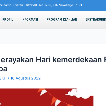
Sudarso, Tiyaran RT02/VIII, Kec. Bulu, Kab. Sukoharjo 57563
PROFIL
INFORMASI
PROGRAM KEAHLIAN
EKSTRAKURI
erayakan Hari kemerdekaan 
ba
SKH
/
16 Agustus 2022