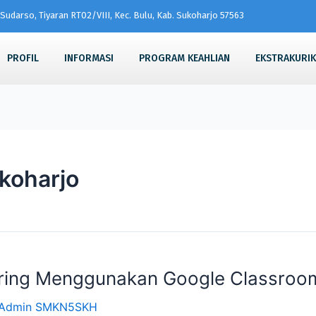
Sudarso, Tiyaran RT02/VIII, Kec. Bulu, Kab. Sukoharjo 57563
PROFIL
INFORMASI
PROGRAM KEAHLIAN
EKSTRAKURI
koharjo
ring Menggunakan Google Classroo
Admin SMKN5SKH