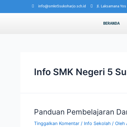
info@smkn5sukoharjo.sch.id
Jl. Laksamana Yos 
BERANDA
Info SMK Negeri 5 Su
Panduan Pembelajaran Da
Tinggalkan Komentar
/
Info Sekolah
/ Oleh